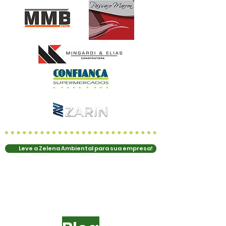
⠀⠀⠀ Leve a Zelena Ambiental para sua empresa!