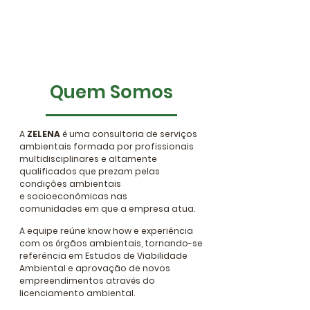
Ambiental
Áreas Verdes e
Sistema de Lazer
Quem Somos
A
ZELENA
é uma consultoria de serviços
ambientais formada por profissionais
multidisciplinares e altamente
qualificados
que prezam pelas
condições ambientais
e socioeconômicas nas
comunidades em que a empresa atua.
A equipe reúne know how e experiência
com os órgãos ambientais, tornando-se
referência em Estudos de Viabilidade
Ambiental e aprovação de novos
empreendimentos através do
licenciamento ambiental.