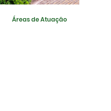
Áreas de Atuação
Ficha de
Caracterização
Laudo
e
de Atividade
Planta
junto ao
(FCA)
Ambiental
IPHAN
SARE:
Laudo Técnico
de Vulnerabilidade
Sistema de Apoio
em Áreas de
à Restauração
Transmissão de
Ecológica
Febre Maculosa
Projeto de
VRA:
Revegetação/
Via Rápida
Implantação das