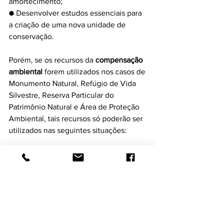
amortecimento;
● Desenvolver estudos essenciais para 
a criação de uma nova unidade de 
conservação.
Porém, se os recursos da 
compensação 
ambiental
 forem utilizados nos casos de 
Monumento Natural, Refúgio de Vida 
Silvestre, Reserva Particular do 
Patrimônio Natural e Área de Proteção 
Ambiental, tais recursos só poderão ser 
utilizados nas seguintes situações: 
● Atividades de proteção da unidade e 
elaboração do plano de manejo;
● Pesquisas para o manejo da unidade;
● Planos de educação ambiental;
● Financiamento de estudos voltados 
para o uso sustentável de recursos.